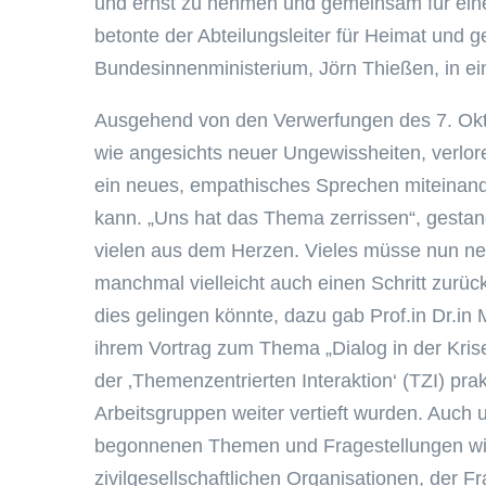
und ernst zu nehmen und gemeinsam für eine v
betonte der Abteilungsleiter für Heimat und g
Bundesinnenministerium, Jörn Thießen, in e
Ausgehend von den Verwerfungen des 7. Oktob
wie angesichts neuer Ungewissheiten, verlor
ein neues, empathisches Sprechen miteinan
kann. „Uns hat das Thema zerrissen“, gestan
vielen aus dem Herzen. Vieles müsse nun ne
manchmal vielleicht auch einen Schritt zurüc
dies gelingen könnte, dazu gab Prof.in Dr.in 
ihrem Vortrag zum Thema „Dialog in der Krise
der ‚Themenzentrierten Interaktion‘ (TZI) pr
Arbeitsgruppen weiter vertieft wurden. Auch
begonnenen Themen und Fragestellungen wie
zivilgesellschaftlichen Organisationen, de