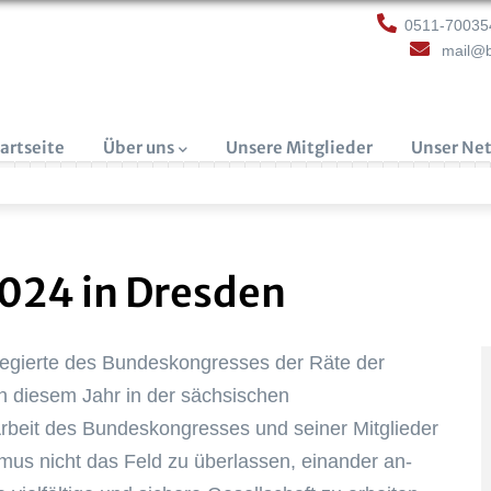
0511-70035
mail@b
uptnavigation
artseite
Über uns
Unsere Mitglieder
Unser Ne
024 in Dresden
legierte des Bundeskongresses der Räte der
n diesem Jahr in der sächsischen
rbeit des Bundeskongresses und seiner Mitglieder
mus nicht das Feld zu überlassen, einander an-