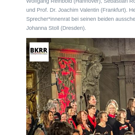
Wolfgang Reinbold (Hannover), Sebastian R
und Prof. Dr. Joachim Valentin (Frankfurt). 
Sprecher*innenrat bei seinen beiden aussch
Johanna Stoll (Dresden).