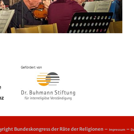
right Bundeskongress der Räte der Religionen –
–
Impressum
Da