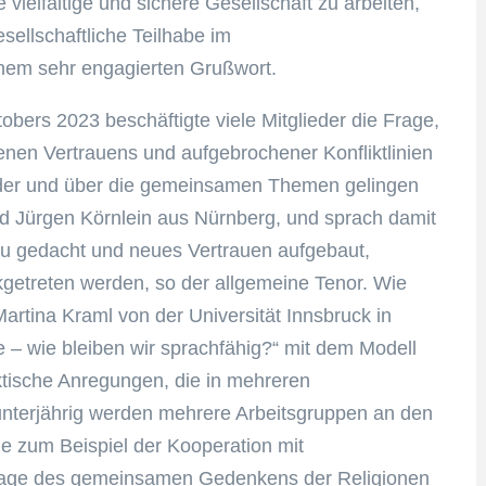
ielfältige und sichere Gesellschaft zu arbeiten,
esellschaftliche Teilhabe im
inem sehr engagierten Grußwort.
ers 2023 beschäftigte viele Mitglieder die Frage,
enen Vertrauens und aufgebrochener Konfliktlinien
der und über die gemeinsamen Themen gelingen
d Jürgen Körnlein aus Nürnberg, und sprach damit
u gedacht und neues Vertrauen aufgebaut,
kgetreten werden, so der allgemeine Tenor. Wie
Martina Kraml von der Universität Innsbruck in
 – wie bleiben wir sprachfähig?“ mit dem Modell
aktische Anregungen, die in mehreren
 unterjährig werden mehrere Arbeitsgruppen an den
 zum Beispiel der Kooperation mit
r Frage des gemeinsamen Gedenkens der Religionen