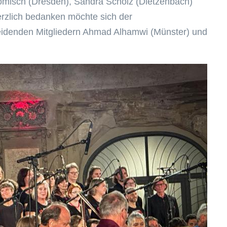
ömisch (Dresden), Sandra Scholz (Dietzenbach)
Herzlich bedanken möchte sich der
eidenden Mitgliedern Ahmad Alhamwi (Münster) und