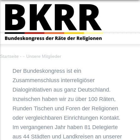
Direkt
zum
Inhalt
Startseite
-
-
Unsere Mitglieder
Der Bundeskongress ist ein
Zusammenschluss interreligiöser
Dialoginitiativen aus ganz Deutschland.
Inzwischen haben wir zu über 100 Räten,
Runden Tischen und Foren der Religionen
oder vergleichbaren Einrichtungen Kontakt.
Im vergangenen Jahr haben 81 Delegierte
aus 44 Städten und Landkreisen an unserer